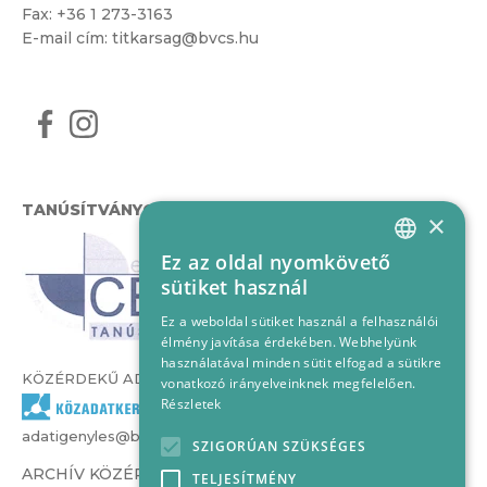
Fax: +36 1 273-3163
E-mail cím:
titkarsag@bvcs.hu
TANÚSÍTVÁNYOK
×
Ez az oldal nyomkövető
HUNGARIAN
sütiket használ
ENGLISH
Ez a weboldal sütiket használ a felhasználói
élmény javítása érdekében. Webhelyünk
használatával minden sütit elfogad a sütikre
KÖZÉRDEKŰ ADATOK
vonatkozó irányelveinknek megfelelően.
Részletek
adatigenyles@bvcs.hu
SZIGORÚAN SZÜKSÉGES
ARCHÍV KÖZÉRDEKŰ ADATOK –
TELJESÍTMÉNY