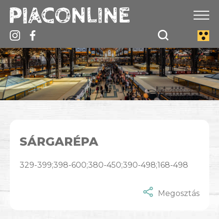
SÁRGARÉPA
329-399;398-600;380-450;390-498;168-498
Megosztás