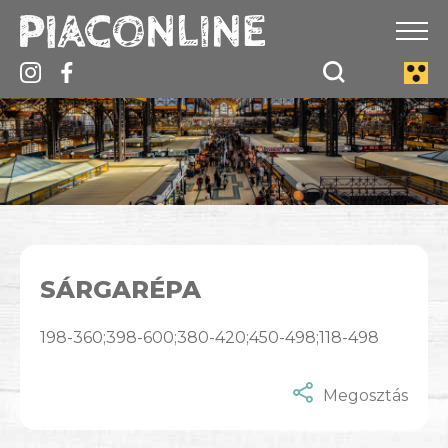
SÁRGARÉPA
198-360;398-600;380-420;450-498;118-498
Megosztás