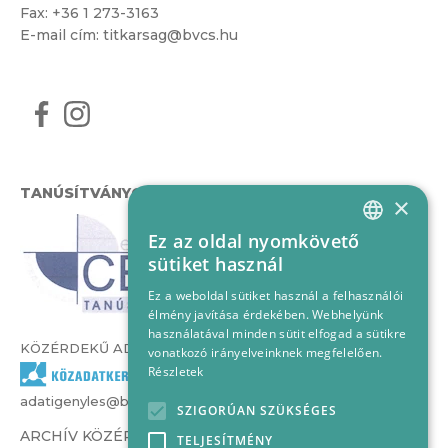
Fax: +36 1 273-3163
E-mail cím:
titkarsag@bvcs.hu
TANÚSÍTVÁNYOK
×
Ez az oldal nyomkövető
HUNGARIAN
sütiket használ
ENGLISH
Ez a weboldal sütiket használ a felhasználói
élmény javítása érdekében. Webhelyünk
használatával minden sütit elfogad a sütikre
KÖZÉRDEKŰ ADATOK
vonatkozó irányelveinknek megfelelően.
Részletek
adatigenyles@bvcs.hu
SZIGORÚAN SZÜKSÉGES
ARCHÍV KÖZÉRDEKŰ ADATOK –
TELJESÍTMÉNY