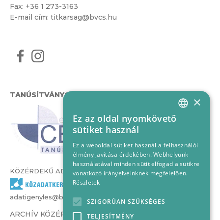
Fax: +36 1 273-3163
E-mail cím:
titkarsag@bvcs.hu
TANÚSÍTVÁNYOK
×
Ez az oldal nyomkövető
HUNGARIAN
sütiket használ
ENGLISH
Ez a weboldal sütiket használ a felhasználói
élmény javítása érdekében. Webhelyünk
használatával minden sütit elfogad a sütikre
KÖZÉRDEKŰ ADATOK
vonatkozó irányelveinknek megfelelően.
Részletek
adatigenyles@bvcs.hu
SZIGORÚAN SZÜKSÉGES
ARCHÍV KÖZÉRDEKŰ ADATOK –
TELJESÍTMÉNY