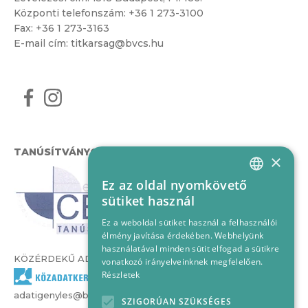
Központi telefonszám:
+36 1 273-3100
Fax: +36 1 273-3163
E-mail cím:
titkarsag@bvcs.hu
TANÚSÍTVÁNYOK
×
Ez az oldal nyomkövető
HUNGARIAN
sütiket használ
ENGLISH
Ez a weboldal sütiket használ a felhasználói
élmény javítása érdekében. Webhelyünk
használatával minden sütit elfogad a sütikre
KÖZÉRDEKŰ ADATOK
vonatkozó irányelveinknek megfelelően.
Részletek
adatigenyles@bvcs.hu
SZIGORÚAN SZÜKSÉGES