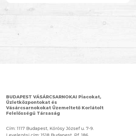
BUDAPEST VÁSÁRCSARNOKAI Piacokat,
Üzletközpontokat és
Vásárcsarnokokat Üzemeltető Korlátolt
Felelősségű Társaság
Cím:
1117 Budapest, Kőrösy József u. 7-9.
Levelezési cím: 1518 Budapest, Pf. 186.