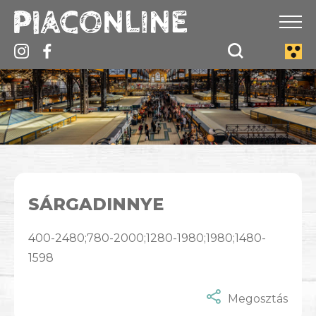
SÁRGADINNYE
400-2480;780-2000;1280-1980;1980;1480-
1598
Megosztás