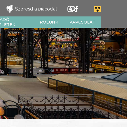
Szeresd a piacodat!
IADÓ
RÓLUNK
KAPCSOLAT
ZLETEK