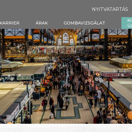
NYITVATARTÁS
K
KARRIER
ÁRAK
GOMBAVIZSGÁLAT
Ü