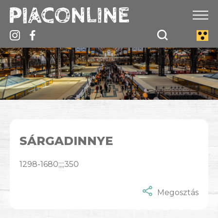
SÁRGADINNYE
1298-1680;;;;350
Megosztás