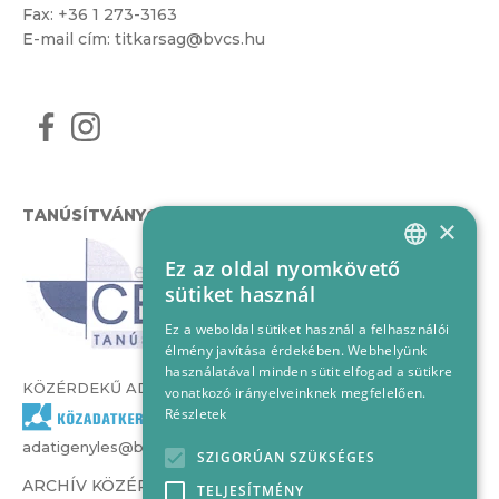
Fax: +36 1 273-3163
E-mail cím:
titkarsag@bvcs.hu
TANÚSÍTVÁNYOK
×
Ez az oldal nyomkövető
HUNGARIAN
sütiket használ
ENGLISH
Ez a weboldal sütiket használ a felhasználói
élmény javítása érdekében. Webhelyünk
használatával minden sütit elfogad a sütikre
KÖZÉRDEKŰ ADATOK
vonatkozó irányelveinknek megfelelően.
Részletek
adatigenyles@bvcs.hu
SZIGORÚAN SZÜKSÉGES
ARCHÍV KÖZÉRDEKŰ ADATOK –
TELJESÍTMÉNY