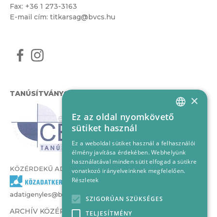
Fax: +36 1 273-3163
E-mail cím:
titkarsag@bvcs.hu
TANÚSÍTVÁNYOK
×
Ez az oldal nyomkövető
HUNGARIAN
sütiket használ
ENGLISH
Ez a weboldal sütiket használ a felhasználói
élmény javítása érdekében. Webhelyünk
használatával minden sütit elfogad a sütikre
KÖZÉRDEKŰ ADATOK
vonatkozó irányelveinknek megfelelően.
Részletek
adatigenyles@bvcs.hu
SZIGORÚAN SZÜKSÉGES
ARCHÍV KÖZÉRDEKŰ ADATOK –
TELJESÍTMÉNY