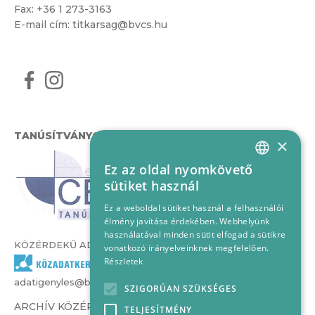
Fax: +36 1 273-3163
E-mail cím:
titkarsag@bvcs.hu
TANÚSÍTVÁNYOK
×
Ez az oldal nyomkövető
HUNGARIAN
sütiket használ
ENGLISH
Ez a weboldal sütiket használ a felhasználói
élmény javítása érdekében. Webhelyünk
használatával minden sütit elfogad a sütikre
KÖZÉRDEKŰ ADATOK
vonatkozó irányelveinknek megfelelően.
Részletek
adatigenyles@bvcs.hu
SZIGORÚAN SZÜKSÉGES
ARCHÍV KÖZÉRDEKŰ ADATOK –
TELJESÍTMÉNY