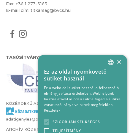
Fax: +36 1 273-3163
E-mail cím:
titkarsag@bvcs.hu
TANÚSÍTVÁNYOK
×
Ez az oldal nyomkövető
HUNGARIAN
sütiket használ
ENGLISH
Ez a weboldal sütiket használ a felhasználói
élmény javítása érdekében. Webhelyünk
használatával minden sütit elfogad a sütikre
KÖZÉRDEKŰ ADATOK
vonatkozó irányelveinknek megfelelően.
Részletek
adatigenyles@bvcs.hu
SZIGORÚAN SZÜKSÉGES
ARCHÍV KÖZÉRDEKŰ ADATOK –
TELJESÍTMÉNY