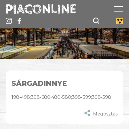
SÁRGADINNYE
198-498;398-680;480-580;398-599;398-598
Megosztás