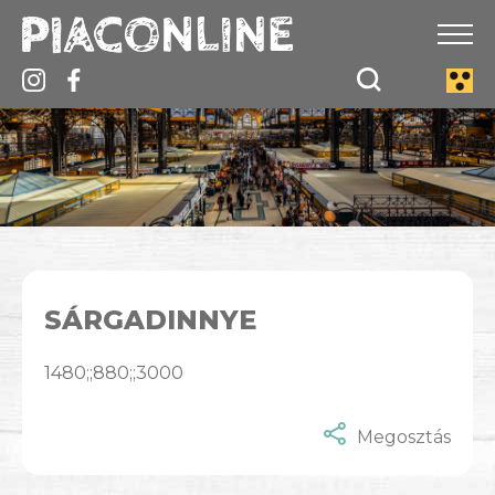
SÁRGADINNYE
1480;;880;;3000
Megosztás