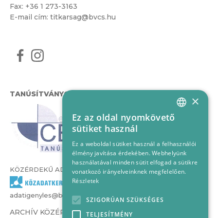
Fax: +36 1 273-3163
E-mail cím:
titkarsag@bvcs.hu
TANÚSÍTVÁNYOK
×
Ez az oldal nyomkövető
HUNGARIAN
sütiket használ
ENGLISH
Ez a weboldal sütiket használ a felhasználói
élmény javítása érdekében. Webhelyünk
használatával minden sütit elfogad a sütikre
KÖZÉRDEKŰ ADATOK
vonatkozó irányelveinknek megfelelően.
Részletek
adatigenyles@bvcs.hu
SZIGORÚAN SZÜKSÉGES
ARCHÍV KÖZÉRDEKŰ ADATOK –
TELJESÍTMÉNY