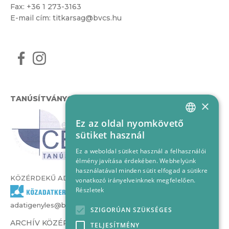
Fax: +36 1 273-3163
E-mail cím:
titkarsag@bvcs.hu
TANÚSÍTVÁNYOK
×
Ez az oldal nyomkövető
HUNGARIAN
sütiket használ
ENGLISH
Ez a weboldal sütiket használ a felhasználói
élmény javítása érdekében. Webhelyünk
használatával minden sütit elfogad a sütikre
KÖZÉRDEKŰ ADATOK
vonatkozó irányelveinknek megfelelően.
Részletek
adatigenyles@bvcs.hu
SZIGORÚAN SZÜKSÉGES
ARCHÍV KÖZÉRDEKŰ ADATOK –
TELJESÍTMÉNY