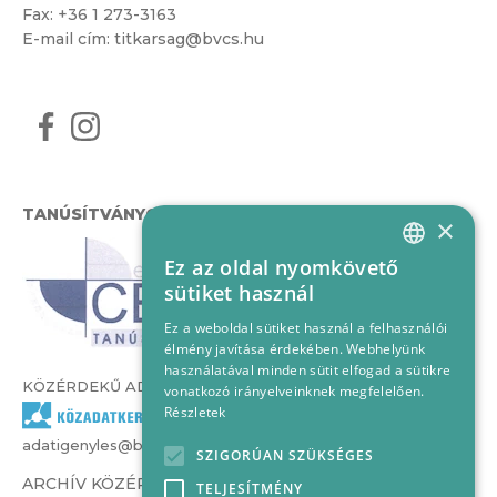
Fax: +36 1 273-3163
E-mail cím:
titkarsag@bvcs.hu
TANÚSÍTVÁNYOK
×
Ez az oldal nyomkövető
HUNGARIAN
sütiket használ
ENGLISH
Ez a weboldal sütiket használ a felhasználói
élmény javítása érdekében. Webhelyünk
használatával minden sütit elfogad a sütikre
KÖZÉRDEKŰ ADATOK
vonatkozó irányelveinknek megfelelően.
Részletek
adatigenyles@bvcs.hu
SZIGORÚAN SZÜKSÉGES
ARCHÍV KÖZÉRDEKŰ ADATOK –
TELJESÍTMÉNY