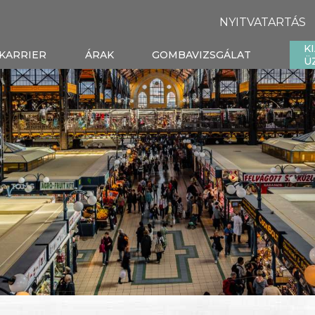
NYITVATARTÁS
K
KARRIER
ÁRAK
GOMBAVIZSGÁLAT
Ü