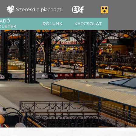
Szeresd a piacodat!
IADÓ
RÓLUNK
KAPCSOLAT
ZLETEK