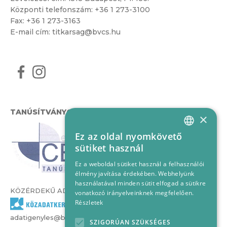
Központi telefonszám:
+36 1 273-3100
Fax: +36 1 273-3163
E-mail cím:
titkarsag@bvcs.hu
TANÚSÍTVÁNYOK
×
Ez az oldal nyomkövető
HUNGARIAN
sütiket használ
ENGLISH
Ez a weboldal sütiket használ a felhasználói
élmény javítása érdekében. Webhelyünk
használatával minden sütit elfogad a sütikre
KÖZÉRDEKŰ ADATOK
vonatkozó irányelveinknek megfelelően.
Részletek
adatigenyles@bvcs.hu
SZIGORÚAN SZÜKSÉGES