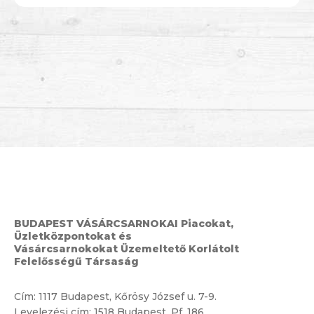
BUDAPEST VÁSÁRCSARNOKAI Piacokat,
Üzletközpontokat és
Vásárcsarnokokat Üzemeltető Korlátolt
Felelősségű Társaság
Cím:
1117 Budapest, Kőrösy József u. 7-9.
Levelezési cím: 1518 Budapest, Pf. 186.