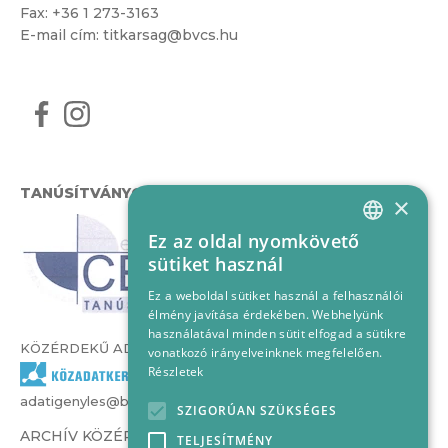
Fax: +36 1 273-3163
E-mail cím:
titkarsag@bvcs.hu
TANÚSÍTVÁNYOK
×
Ez az oldal nyomkövető
HUNGARIAN
sütiket használ
ENGLISH
Ez a weboldal sütiket használ a felhasználói
élmény javítása érdekében. Webhelyünk
használatával minden sütit elfogad a sütikre
KÖZÉRDEKŰ ADATOK
vonatkozó irányelveinknek megfelelően.
Részletek
adatigenyles@bvcs.hu
SZIGORÚAN SZÜKSÉGES
ARCHÍV KÖZÉRDEKŰ ADATOK –
TELJESÍTMÉNY