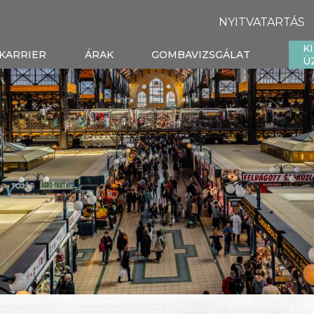
NYITVATARTÁS
K
KARRIER
ÁRAK
GOMBAVIZSGÁLAT
Ü