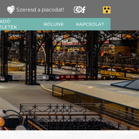
Szeresd a piacodat!
IADÓ
RÓLUNK
KAPCSOLAT
ZLETEK