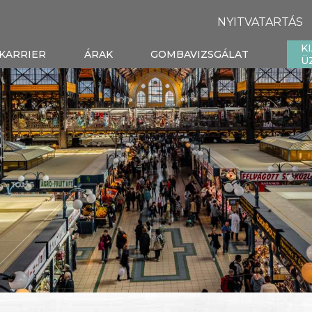
NYITVATARTÁS
K
KARRIER
ÁRAK
GOMBAVIZSGÁLAT
Ü