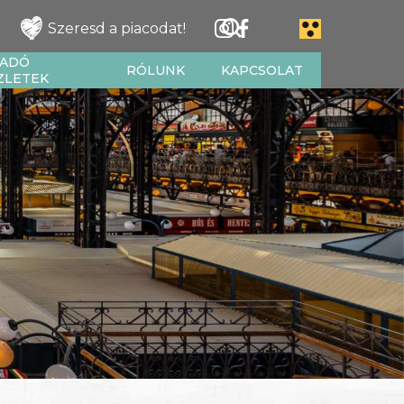
Szeresd a piacodat!
IADÓ
RÓLUNK
KAPCSOLAT
ZLETEK