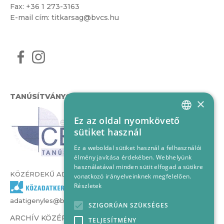
Fax: +36 1 273-3163
E-mail cím:
titkarsag@bvcs.hu
TANÚSÍTVÁNYOK
×
Ez az oldal nyomkövető
HUNGARIAN
sütiket használ
ENGLISH
Ez a weboldal sütiket használ a felhasználói
élmény javítása érdekében. Webhelyünk
használatával minden sütit elfogad a sütikre
KÖZÉRDEKŰ ADATOK
vonatkozó irányelveinknek megfelelően.
Részletek
adatigenyles@bvcs.hu
SZIGORÚAN SZÜKSÉGES
ARCHÍV KÖZÉRDEKŰ ADATOK –
TELJESÍTMÉNY