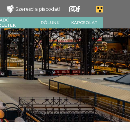
Szeresd a piacodat!
IADÓ
RÓLUNK
KAPCSOLAT
ZLETEK