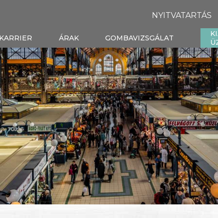
NYITVATARTÁS
K
KARRIER
ÁRAK
GOMBAVIZSGÁLAT
Ü