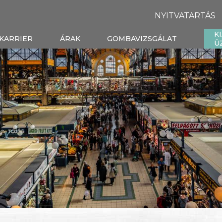
NYITVATARTÁS
K
KARRIER
ÁRAK
GOMBAVIZSGÁLAT
Ü