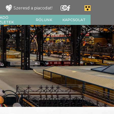
Szeresd a piacodat!
IADÓ
RÓLUNK
KAPCSOLAT
ZLETEK