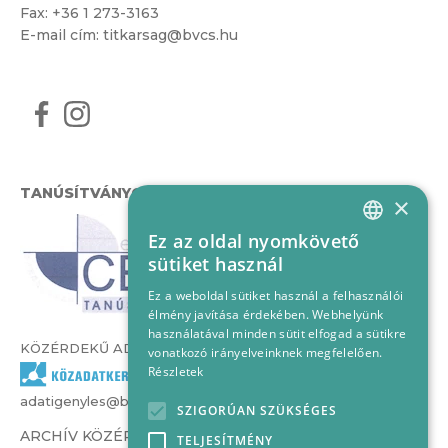
Fax: +36 1 273-3163
E-mail cím:
titkarsag@bvcs.hu
TANÚSÍTVÁNYOK
×
Ez az oldal nyomkövető
HUNGARIAN
sütiket használ
ENGLISH
Ez a weboldal sütiket használ a felhasználói
élmény javítása érdekében. Webhelyünk
használatával minden sütit elfogad a sütikre
KÖZÉRDEKŰ ADATOK
vonatkozó irányelveinknek megfelelően.
Részletek
adatigenyles@bvcs.hu
SZIGORÚAN SZÜKSÉGES
ARCHÍV KÖZÉRDEKŰ ADATOK –
TELJESÍTMÉNY