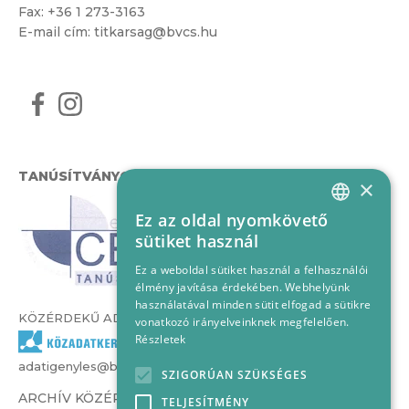
Fax: +36 1 273-3163
E-mail cím:
titkarsag@bvcs.hu
TANÚSÍTVÁNYOK
×
Ez az oldal nyomkövető
HUNGARIAN
sütiket használ
ENGLISH
Ez a weboldal sütiket használ a felhasználói
élmény javítása érdekében. Webhelyünk
használatával minden sütit elfogad a sütikre
KÖZÉRDEKŰ ADATOK
vonatkozó irányelveinknek megfelelően.
Részletek
adatigenyles@bvcs.hu
SZIGORÚAN SZÜKSÉGES
ARCHÍV KÖZÉRDEKŰ ADATOK –
TELJESÍTMÉNY