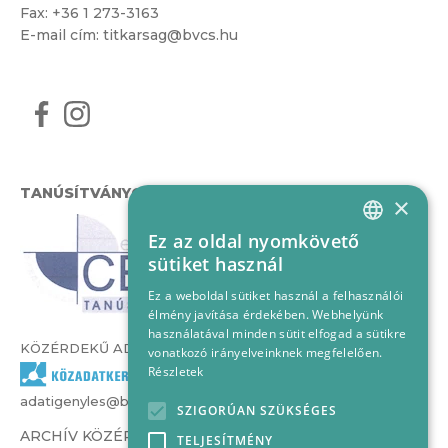
Fax: +36 1 273-3163
E-mail cím:
titkarsag@bvcs.hu
TANÚSÍTVÁNYOK
×
Ez az oldal nyomkövető
HUNGARIAN
sütiket használ
ENGLISH
Ez a weboldal sütiket használ a felhasználói
élmény javítása érdekében. Webhelyünk
használatával minden sütit elfogad a sütikre
KÖZÉRDEKŰ ADATOK
vonatkozó irányelveinknek megfelelően.
Részletek
adatigenyles@bvcs.hu
SZIGORÚAN SZÜKSÉGES
ARCHÍV KÖZÉRDEKŰ ADATOK –
TELJESÍTMÉNY