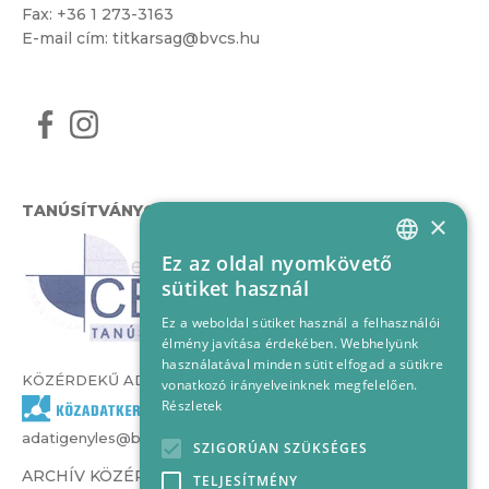
Fax: +36 1 273-3163
E-mail cím:
titkarsag@bvcs.hu
TANÚSÍTVÁNYOK
×
Ez az oldal nyomkövető
HUNGARIAN
sütiket használ
ENGLISH
Ez a weboldal sütiket használ a felhasználói
élmény javítása érdekében. Webhelyünk
használatával minden sütit elfogad a sütikre
KÖZÉRDEKŰ ADATOK
vonatkozó irányelveinknek megfelelően.
Részletek
adatigenyles@bvcs.hu
SZIGORÚAN SZÜKSÉGES
ARCHÍV KÖZÉRDEKŰ ADATOK –
TELJESÍTMÉNY