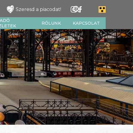
Szeresd a piacodat!
IADÓ
RÓLUNK
KAPCSOLAT
ZLETEK