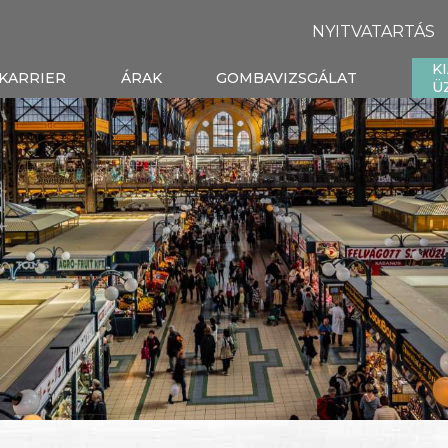
NYITVATARTÁS
K
KARRIER
ÁRAK
GOMBAVIZSGÁLAT
Ü