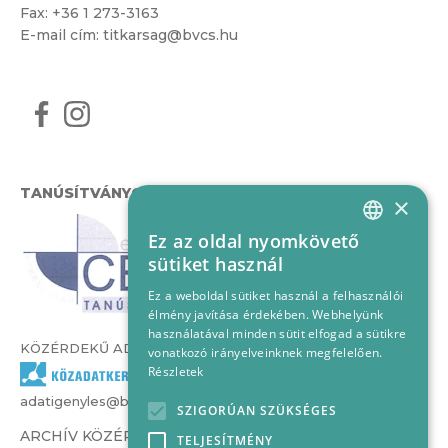
Fax: +36 1 273-3163
E-mail cím:
titkarsag@bvcs.hu
TANÚSÍTVÁNYOK
×
Ez az oldal nyomkövető
HUNGARIAN
sütiket használ
ENGLISH
Ez a weboldal sütiket használ a felhasználói
élmény javítása érdekében. Webhelyünk
használatával minden sütit elfogad a sütikre
KÖZÉRDEKŰ ADATOK
vonatkozó irányelveinknek megfelelően.
Részletek
adatigenyles@bvcs.hu
SZIGORÚAN SZÜKSÉGES
ARCHÍV KÖZÉRDEKŰ ADATOK –
TELJESÍTMÉNY