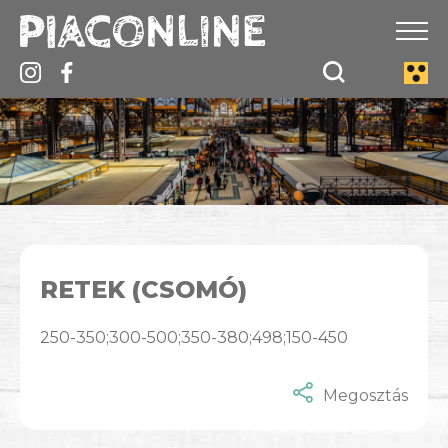
RETEK (CSOMÓ)
250-350;300-500;350-380;498;150-450
Megosztás