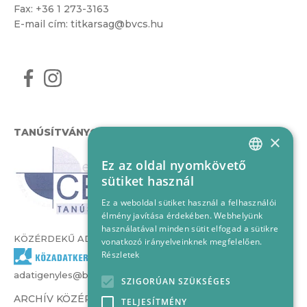
Fax: +36 1 273-3163
E-mail cím:
titkarsag@bvcs.hu
TANÚSÍTVÁNYOK
×
Ez az oldal nyomkövető
HUNGARIAN
sütiket használ
ENGLISH
Ez a weboldal sütiket használ a felhasználói
élmény javítása érdekében. Webhelyünk
használatával minden sütit elfogad a sütikre
KÖZÉRDEKŰ ADATOK
vonatkozó irányelveinknek megfelelően.
Részletek
adatigenyles@bvcs.hu
SZIGORÚAN SZÜKSÉGES
ARCHÍV KÖZÉRDEKŰ ADATOK –
TELJESÍTMÉNY