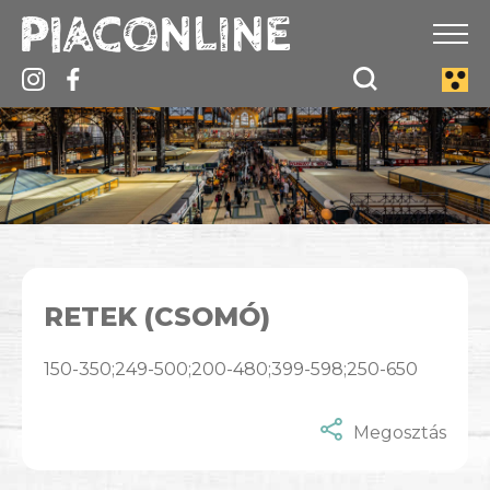
RETEK (CSOMÓ)
150-350;249-500;200-480;399-598;250-650
Megosztás