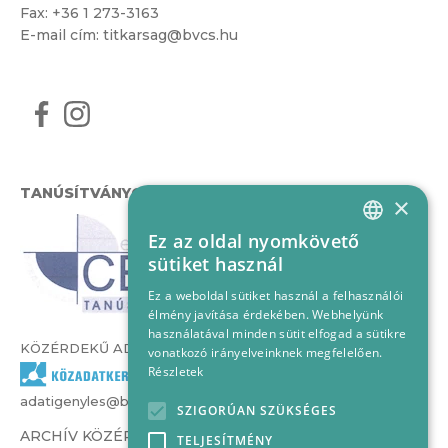
Fax: +36 1 273-3163
E-mail cím:
titkarsag@bvcs.hu
TANÚSÍTVÁNYOK
×
Ez az oldal nyomkövető
HUNGARIAN
sütiket használ
ENGLISH
Ez a weboldal sütiket használ a felhasználói
élmény javítása érdekében. Webhelyünk
használatával minden sütit elfogad a sütikre
KÖZÉRDEKŰ ADATOK
vonatkozó irányelveinknek megfelelően.
Részletek
adatigenyles@bvcs.hu
SZIGORÚAN SZÜKSÉGES
ARCHÍV KÖZÉRDEKŰ ADATOK –
TELJESÍTMÉNY