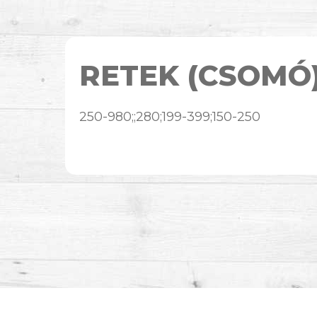
RETEK (CSOMÓ
250-980;;280;199-399;150-250