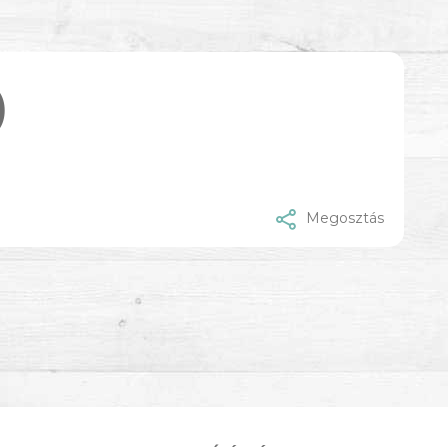
)
Megosztás