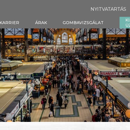
NYITVATARTÁS
K
KARRIER
ÁRAK
GOMBAVIZSGÁLAT
Ü