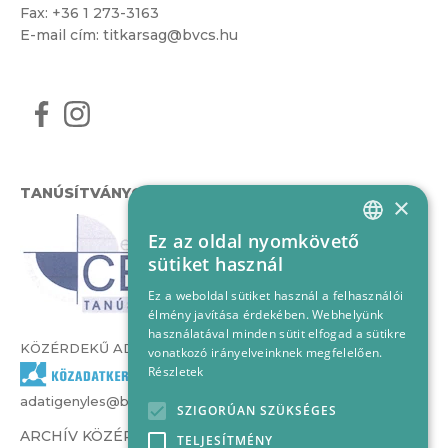
Fax: +36 1 273-3163
E-mail cím:
titkarsag@bvcs.hu
TANÚSÍTVÁNYOK
×
Ez az oldal nyomkövető
HUNGARIAN
sütiket használ
ENGLISH
Ez a weboldal sütiket használ a felhasználói
élmény javítása érdekében. Webhelyünk
használatával minden sütit elfogad a sütikre
KÖZÉRDEKŰ ADATOK
vonatkozó irányelveinknek megfelelően.
Részletek
adatigenyles@bvcs.hu
SZIGORÚAN SZÜKSÉGES
ARCHÍV KÖZÉRDEKŰ ADATOK –
TELJESÍTMÉNY