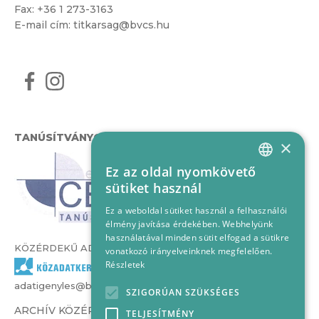
Fax: +36 1 273-3163
E-mail cím:
titkarsag@bvcs.hu
TANÚSÍTVÁNYOK
×
Ez az oldal nyomkövető
HUNGARIAN
sütiket használ
ENGLISH
Ez a weboldal sütiket használ a felhasználói
élmény javítása érdekében. Webhelyünk
használatával minden sütit elfogad a sütikre
KÖZÉRDEKŰ ADATOK
vonatkozó irányelveinknek megfelelően.
Részletek
adatigenyles@bvcs.hu
SZIGORÚAN SZÜKSÉGES
ARCHÍV KÖZÉRDEKŰ ADATOK –
TELJESÍTMÉNY