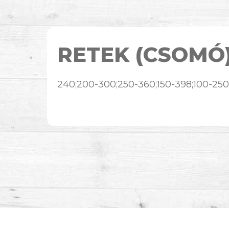
RETEK (CSOMÓ
240;200-300;250-360;150-398;100-250