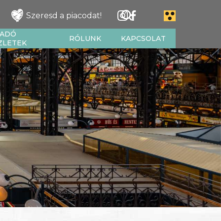
Szeresd a piacodat!
IADÓ
RÓLUNK
KAPCSOLAT
ZLETEK