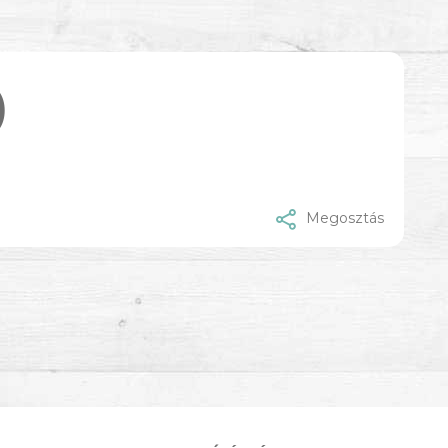
)
Megosztás