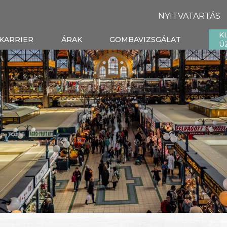
NYITVATARTÁS
K
KARRIER
ÁRAK
GOMBAVIZSGÁLAT
Ü