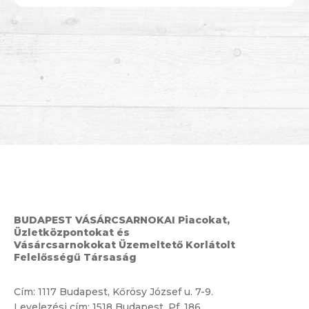
BUDAPEST VÁSÁRCSARNOKAI Piacokat,
Üzletközpontokat és
Vásárcsarnokokat Üzemeltető Korlátolt
Felelősségű Társaság
Cím:
1117 Budapest, Kőrösy József u. 7-9.
Levelezési cím: 1518 Budapest, Pf. 186.