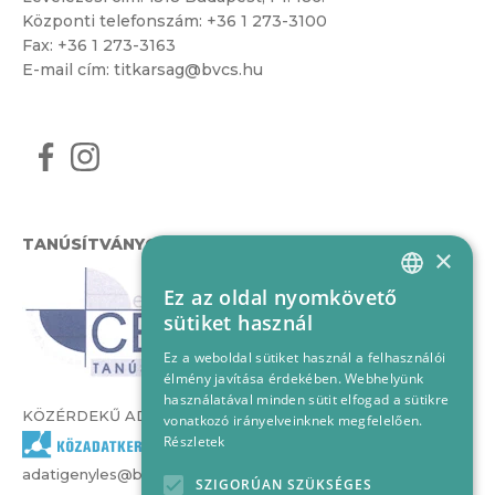
Központi telefonszám:
+36 1 273-3100
Fax: +36 1 273-3163
E-mail cím:
titkarsag@bvcs.hu
TANÚSÍTVÁNYOK
×
Ez az oldal nyomkövető
HUNGARIAN
sütiket használ
ENGLISH
Ez a weboldal sütiket használ a felhasználói
élmény javítása érdekében. Webhelyünk
használatával minden sütit elfogad a sütikre
KÖZÉRDEKŰ ADATOK
vonatkozó irányelveinknek megfelelően.
Részletek
adatigenyles@bvcs.hu
SZIGORÚAN SZÜKSÉGES