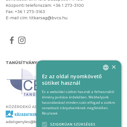
Központi telefonszám:
+36 1 273-3100
Fax: +36 1 273-3163
E-mail cím:
titkarsag@bvcs.hu
TANÚSÍTVÁNYOK
×
Ez az oldal nyomkövető
HUNGARIAN
sütiket használ
ENGLISH
Ez a weboldal sütiket használ a felhasználói
élmény javítása érdekében. Webhelyünk
használatával minden sütit elfogad a sütikre
KÖZÉRDEKŰ ADATOK
vonatkozó irányelveinknek megfelelően.
Részletek
adatigenyles@bvcs.hu
SZIGORÚAN SZÜKSÉGES