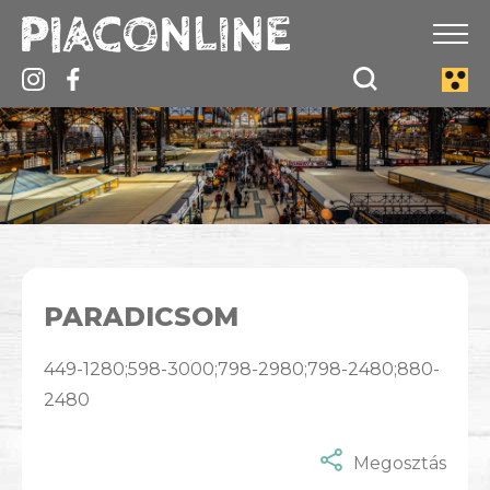
PARADICSOM
449-1280;598-3000;798-2980;798-2480;880-
2480
Megosztás