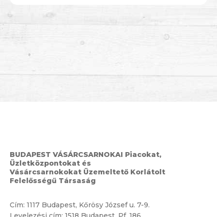
BUDAPEST VÁSÁRCSARNOKAI Piacokat,
Üzletközpontokat és
Vásárcsarnokokat Üzemeltető Korlátolt
Felelősségű Társaság
Cím:
1117 Budapest, Kőrösy József u. 7-9.
Levelezési cím: 1518 Budapest, Pf. 186.