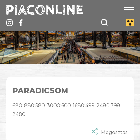
PARADICSOM
680-880;580-3000;600-1680;499-2480;398-
2480
Megosztás