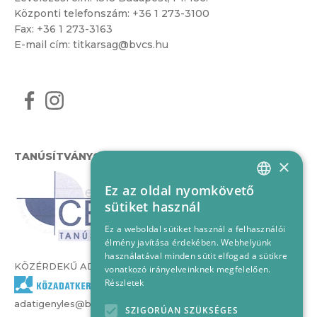
Központi telefonszám:
+36 1 273-3100
Fax: +36 1 273-3163
E-mail cím:
titkarsag@bvcs.hu
TANÚSÍTVÁNYOK
×
Ez az oldal nyomkövető
HUNGARIAN
sütiket használ
ENGLISH
Ez a weboldal sütiket használ a felhasználói
élmény javítása érdekében. Webhelyünk
használatával minden sütit elfogad a sütikre
KÖZÉRDEKŰ ADATOK
vonatkozó irányelveinknek megfelelően.
Részletek
adatigenyles@bvcs.hu
SZIGORÚAN SZÜKSÉGES