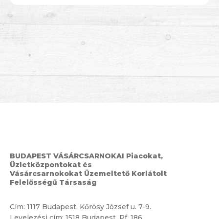
BUDAPEST VÁSÁRCSARNOKAI Piacokat,
Üzletközpontokat és
Vásárcsarnokokat Üzemeltető Korlátolt
Felelősségű Társaság
Cím:
1117 Budapest, Kőrösy József u. 7-9.
Levelezési cím: 1518 Budapest, Pf. 186.