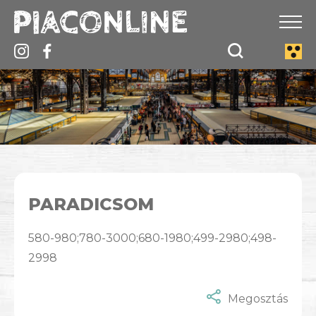
PARADICSOM
580-980;780-3000;680-1980;499-2980;498-
2998
Megosztás