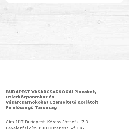
BUDAPEST VÁSÁRCSARNOKAI Piacokat,
Üzletközpontokat és
Vásárcsarnokokat Üzemeltető Korlátolt
Felelősségű Társaság
Cím:
1117 Budapest, Kőrösy József u. 7-9.
Levelezési cím: 1518 Budapest, Pf. 186.