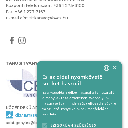
Központi telefonszám:
+36 1 273-3100
Fax: +36 1 273-3163
E-mail cím:
titkarsag@bvcs.hu
TANÚSÍTVÁNYOK
×
Ez az oldal nyomkövető
HUNGARIAN
sütiket használ
ENGLISH
Ez a weboldal sütiket használ a felhasználói
élmény javítása érdekében. Webhelyünk
használatával minden sütit elfogad a sütikre
KÖZÉRDEKŰ ADATOK
vonatkozó irányelveinknek megfelelően.
Részletek
adatigenyles@bvcs.hu
SZIGORÚAN SZÜKSÉGES