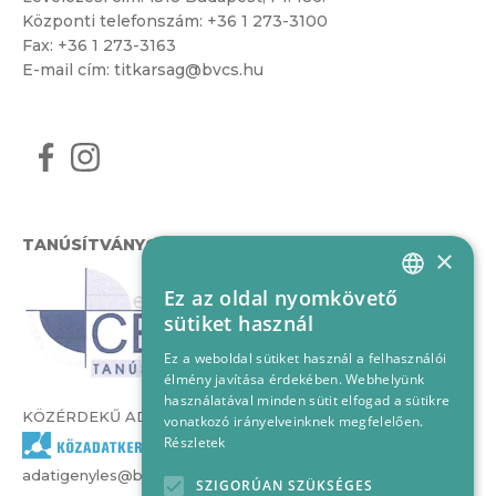
Központi telefonszám:
+36 1 273-3100
Fax: +36 1 273-3163
E-mail cím:
titkarsag@bvcs.hu
TANÚSÍTVÁNYOK
×
Ez az oldal nyomkövető
HUNGARIAN
sütiket használ
ENGLISH
Ez a weboldal sütiket használ a felhasználói
élmény javítása érdekében. Webhelyünk
használatával minden sütit elfogad a sütikre
KÖZÉRDEKŰ ADATOK
vonatkozó irányelveinknek megfelelően.
Részletek
adatigenyles@bvcs.hu
SZIGORÚAN SZÜKSÉGES