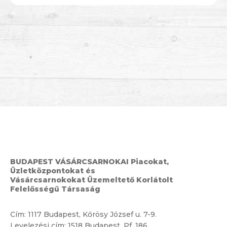
BUDAPEST VÁSÁRCSARNOKAI Piacokat,
Üzletközpontokat és
Vásárcsarnokokat Üzemeltető Korlátolt
Felelősségű Társaság
Cím:
1117 Budapest, Kőrösy József u. 7-9.
Levelezési cím: 1518 Budapest, Pf. 186.