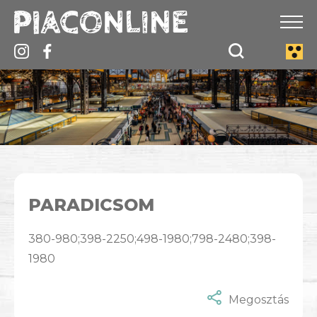
PARADICSOM
380-980;398-2250;498-1980;798-2480;398-
1980
Megosztás