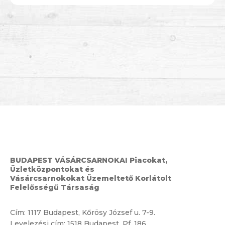
BUDAPEST VÁSÁRCSARNOKAI Piacokat,
Üzletközpontokat és
Vásárcsarnokokat Üzemeltető Korlátolt
Felelősségű Társaság
Cím:
1117 Budapest, Kőrösy József u. 7-9.
Levelezési cím: 1518 Budapest, Pf. 186.