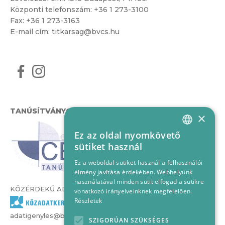
Központi telefonszám:
+36 1 273-3100
Fax: +36 1 273-3163
E-mail cím:
titkarsag@bvcs.hu
TANÚSÍTVÁNYOK
×
Ez az oldal nyomkövető
HUNGARIAN
sütiket használ
ENGLISH
Ez a weboldal sütiket használ a felhasználói
élmény javítása érdekében. Webhelyünk
használatával minden sütit elfogad a sütikre
KÖZÉRDEKŰ ADATOK
vonatkozó irányelveinknek megfelelően.
Részletek
adatigenyles@bvcs.hu
SZIGORÚAN SZÜKSÉGES