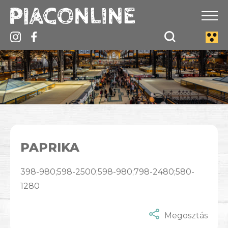
PAPRIKA
398-980;598-2500;598-980;798-2480;580-
1280
Megosztás