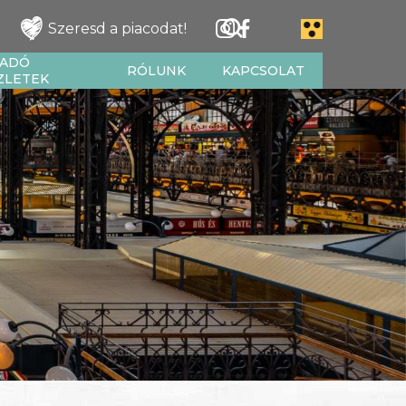
Szeresd a piacodat!
IADÓ
RÓLUNK
KAPCSOLAT
ZLETEK