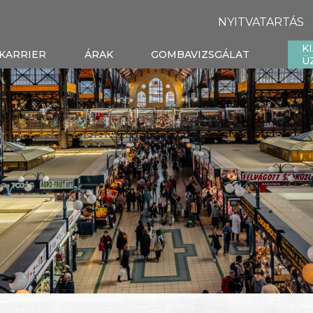
NYITVATARTÁS
K
KARRIER
ÁRAK
GOMBAVIZSGÁLAT
Ü