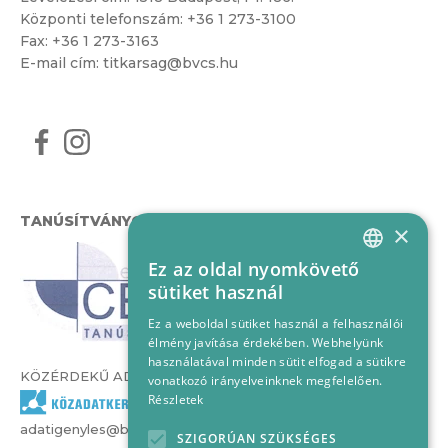
Központi telefonszám:
+36 1 273-3100
Fax: +36 1 273-3163
E-mail cím:
titkarsag@bvcs.hu
TANÚSÍTVÁNYOK
×
Ez az oldal nyomkövető
HUNGARIAN
sütiket használ
ENGLISH
Ez a weboldal sütiket használ a felhasználói
élmény javítása érdekében. Webhelyünk
használatával minden sütit elfogad a sütikre
KÖZÉRDEKŰ ADATOK
vonatkozó irányelveinknek megfelelően.
Részletek
adatigenyles@bvcs.hu
SZIGORÚAN SZÜKSÉGES