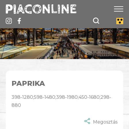
PAPRIKA
398-1280;598-1480;398-1980;450-1680;298-
880
Megosztás