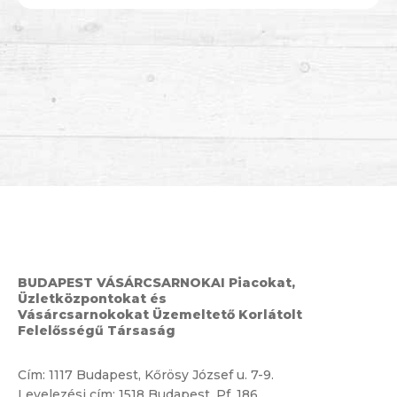
BUDAPEST VÁSÁRCSARNOKAI Piacokat,
Üzletközpontokat és
Vásárcsarnokokat Üzemeltető Korlátolt
Felelősségű Társaság
Cím:
1117 Budapest, Kőrösy József u. 7-9.
Levelezési cím: 1518 Budapest, Pf. 186.