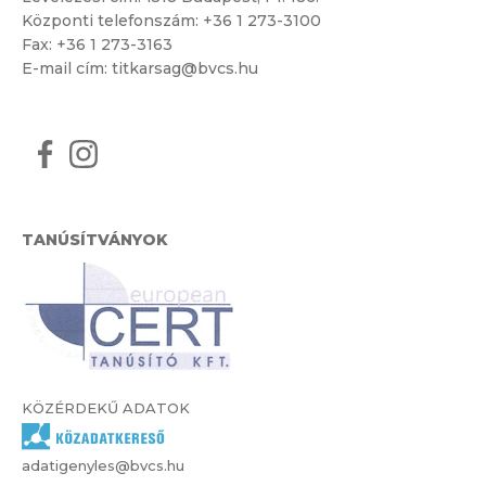
Központi telefonszám:
+36 1 273-3100
Fax: +36 1 273-3163
E-mail cím:
titkarsag@bvcs.hu
TANÚSÍTVÁNYOK
KÖZÉRDEKŰ ADATOK
adatigenyles@bvcs.hu