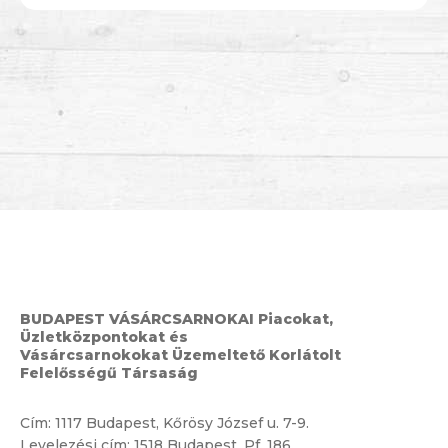
BUDAPEST VÁSÁRCSARNOKAI Piacokat,
Üzletközpontokat és
Vásárcsarnokokat Üzemeltető Korlátolt
Felelősségű Társaság
Cím:
1117 Budapest, Kőrösy József u. 7-9.
Levelezési cím: 1518 Budapest, Pf. 186.