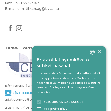
Fax: +36 1 273-3163
E-mail cím:
titkarsag@bvcs.hu
TANÚSÍTVÁNYOK
×
Ez az oldal nyomkövető
HUNGARIAN
sütiket használ
ENGLISH
Ez a weboldal sütiket használ a felhasználói
élmény javítása érdekében. Webhelyünk
használatával minden sütit elfogad a sütikre
KÖZÉRDEKŰ ADATOK
vonatkozó irányelveinknek megfelelően.
Részletek
adatigenyles@bvcs.hu
SZIGORÚAN SZÜKSÉGES
ARCHÍV KÖZÉRDEKŰ ADATOK –
TELJESÍTMÉNY