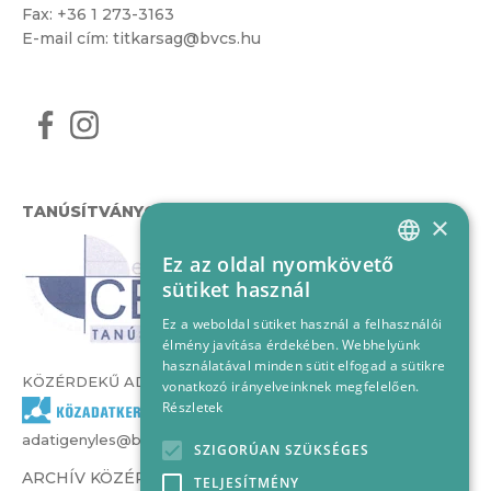
Fax: +36 1 273-3163
E-mail cím:
titkarsag@bvcs.hu
TANÚSÍTVÁNYOK
×
Ez az oldal nyomkövető
HUNGARIAN
sütiket használ
ENGLISH
Ez a weboldal sütiket használ a felhasználói
élmény javítása érdekében. Webhelyünk
használatával minden sütit elfogad a sütikre
KÖZÉRDEKŰ ADATOK
vonatkozó irányelveinknek megfelelően.
Részletek
adatigenyles@bvcs.hu
SZIGORÚAN SZÜKSÉGES
ARCHÍV KÖZÉRDEKŰ ADATOK –
TELJESÍTMÉNY