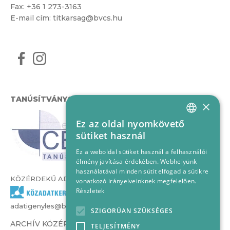
Fax: +36 1 273-3163
E-mail cím:
titkarsag@bvcs.hu
TANÚSÍTVÁNYOK
×
Ez az oldal nyomkövető
HUNGARIAN
sütiket használ
ENGLISH
Ez a weboldal sütiket használ a felhasználói
élmény javítása érdekében. Webhelyünk
használatával minden sütit elfogad a sütikre
KÖZÉRDEKŰ ADATOK
vonatkozó irányelveinknek megfelelően.
Részletek
adatigenyles@bvcs.hu
SZIGORÚAN SZÜKSÉGES
ARCHÍV KÖZÉRDEKŰ ADATOK –
TELJESÍTMÉNY