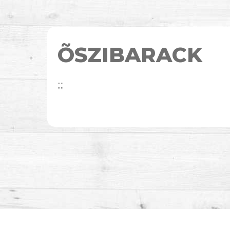
ÕSZIBARACK
;;;;