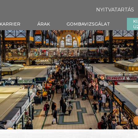
NYITVATARTÁS
K
KARRIER
ÁRAK
GOMBAVIZSGÁLAT
Ü