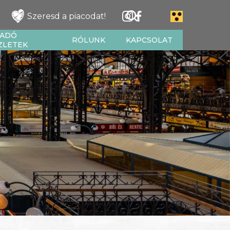
Szeresd a piacodat!
IADÓ
RÓLUNK
KAPCSOLAT
ZLETEK