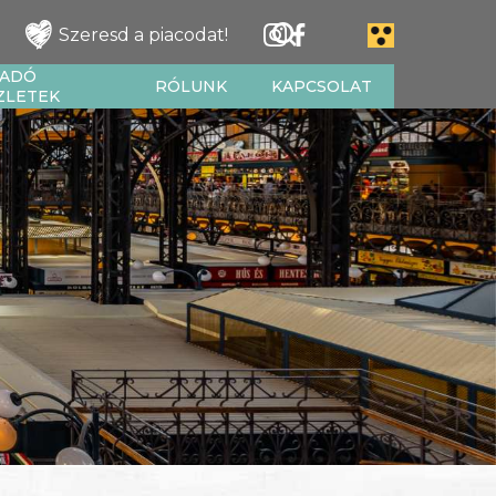
Szeresd a piacodat!
IADÓ
RÓLUNK
KAPCSOLAT
ZLETEK