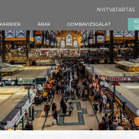
NYITVATARTÁS
K
KARRIER
ÁRAK
GOMBAVIZSGÁLAT
Ü