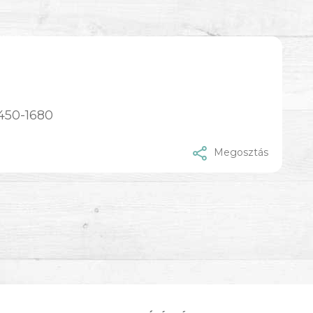
;450-1680
Megosztás