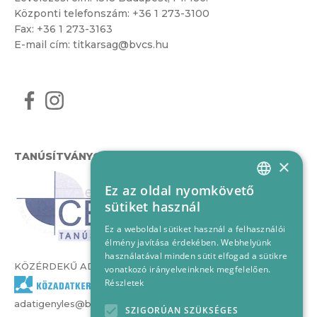
Központi telefonszám:
+36 1 273-3100
Fax: +36 1 273-3163
E-mail cím:
titkarsag@bvcs.hu
TANÚSÍTVÁNYOK
×
Ez az oldal nyomkövető
HUNGARIAN
sütiket használ
ENGLISH
Ez a weboldal sütiket használ a felhasználói
élmény javítása érdekében. Webhelyünk
használatával minden sütit elfogad a sütikre
KÖZÉRDEKŰ ADATOK
vonatkozó irányelveinknek megfelelően.
Részletek
adatigenyles@bvcs.hu
SZIGORÚAN SZÜKSÉGES