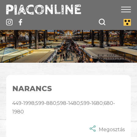
NARANCS
449-1998;599-880;598-1480;599-1680;680-
1980
Megosztás