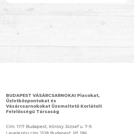
BUDAPEST VÁSÁRCSARNOKAI Piacokat,
Üzletközpontokat és
Vásárcsarnokokat Üzemeltető Korlátolt
Felelősségű Társaság
Cím:
1117 Budapest, Kőrösy József u. 7-9.
Levelezési cím: 1518 Budapest, Pf. 186.