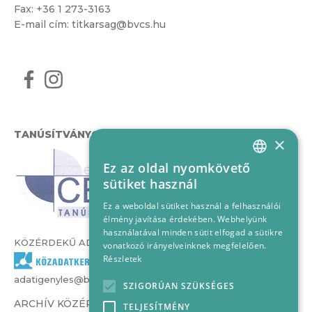
Fax: +36 1 273-3163
E-mail cím:
titkarsag@bvcs.hu
TANÚSÍTVÁNYOK
×
Ez az oldal nyomkövető
HUNGARIAN
sütiket használ
ENGLISH
Ez a weboldal sütiket használ a felhasználói
élmény javítása érdekében. Webhelyünk
használatával minden sütit elfogad a sütikre
KÖZÉRDEKŰ ADATOK
vonatkozó irányelveinknek megfelelően.
Részletek
adatigenyles@bvcs.hu
SZIGORÚAN SZÜKSÉGES
ARCHÍV KÖZÉRDEKŰ ADATOK –
TELJESÍTMÉNY