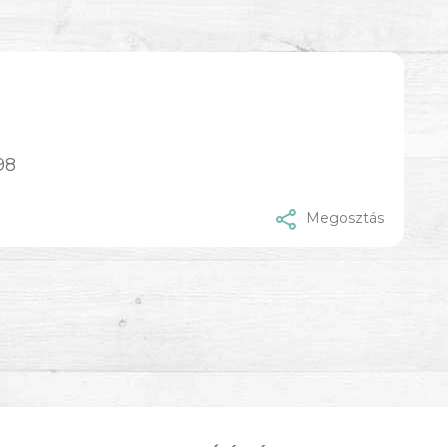
98
Megosztás