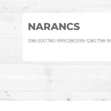
NARANCS
398-500;780-999;1280;599-1280;798-9