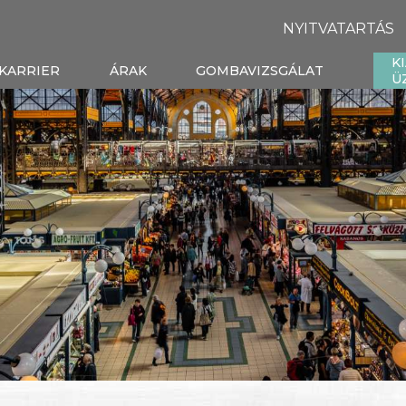
NYITVATARTÁS
K
KARRIER
ÁRAK
GOMBAVIZSGÁLAT
Ü