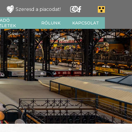
Szeresd a piacodat!
IADÓ
RÓLUNK
KAPCSOLAT
ZLETEK