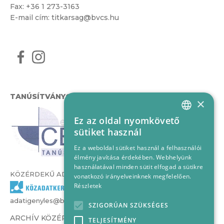
Fax: +36 1 273-3163
E-mail cím:
titkarsag@bvcs.hu
TANÚSÍTVÁNYOK
×
Ez az oldal nyomkövető
HUNGARIAN
sütiket használ
ENGLISH
Ez a weboldal sütiket használ a felhasználói
élmény javítása érdekében. Webhelyünk
használatával minden sütit elfogad a sütikre
KÖZÉRDEKŰ ADATOK
vonatkozó irányelveinknek megfelelően.
Részletek
adatigenyles@bvcs.hu
SZIGORÚAN SZÜKSÉGES
ARCHÍV KÖZÉRDEKŰ ADATOK –
TELJESÍTMÉNY